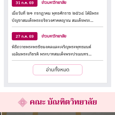
ข่าวมหาวิทยาลัย
31 ก.ค. 69
เมื่อวันที่ ๒๑ กรกฎาคม พุทธศักราช ๒๕๖๙ ได้มีพระ
บัญชาสมเด็จพระอริยวงศาคตญาณ สมเด็จพระ
สังฆราช สกลมหาสังฆปริณายก แต่งตั้ง พระพรหมวัชร
ธีราจารย์ (สมจินต์ สมฺมาปญฺโญ) ดำรงตำแหน่ง
ข่าวมหาวิทยาลัย
27 ก.ค. 69
อธิการบดีมหาวิทยาลัยมหาจุฬาลงกรณราชวิทยาลัย
พิธีถวายพระพรชัยมงคลและเจริญพระพุทธมนต์
โดยให้มีผลตั้งแต่ วันที่ ๙ สิงหาคม พ.ศ. ๒๕๖๙ เป็นต้น
เฉลิมพระเกียรติ พระบาทสมเด็จพระปรเมนทร
ไป
รามาธิบดีศรีสินทรมหาวชิราลงกรณฯ พระวชิรเกล้าเจ้า
อ่านทั้งหมด
อยู่หัว เนื่องในโอกาสวันเฉลิมพระชนมพรรษา ๗๔
พรรษา
คณะ บัณฑิตวิทยาลัย