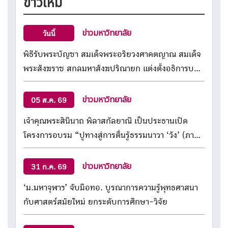
ข่าวใหม่
ข่าวมหาวิทยาลัย
วันนี้
พิธีรับพระบัญชา สมเด็จพระอริยวงศาคตญาณ สมเด็จ
พระสังฆราช สกลมหาสังฆปริณายก แต่งตั้งอธิการบดี
มหาวิทยาลัยมหาจุฬาลงกรณราชวิทยาลัย
ข่าวมหาวิทยาลัย
05 ส.ค. 69
เจ้าคุณพระสินีนาถ พิลาสกัลยาณี เป็นประธานเปิด
โครงการอบรม “ปูทางสู่การตื่นรู้ธรรมนาวา ‘วัง’ (ภาค
พระสอนศีลธรรม ภาคกลาง) เพื่อเสริมศักยภาพพระ
สอนศีลธรรม กว่า 4,000 รูป
ข่าวมหาวิทยาลัย
31 ก.ค. 69
‘ม.มหาจุฬาฯ’ จับมือทอ. บูรณาการความรู้พุทธศาสนา
กับศาสตร์สมัยใหม่ ยกระดับการศึกษา-วิจัย