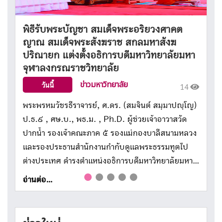
พิธีรับพระบัญชา สมเด็จพระอริยวงศาคต
ญาณ สมเด็จพระสังฆราช สกลมหาสังฆ
Previous
Next
ปริณายก แต่งตั้งอธิการบดีมหาวิทยาลัยมหา
จุฬาลงกรณราชวิทยาลัย
ข่าวมหาวิทยาลัย
วันนี้
14
พระพรหมวัชรธีราจารย์, ศ.ดร. (สมจินต์ สมฺมาปญฺโญ)
ป.ธ.๙ , ศษ.บ., พธ.ม. , Ph.D. ผู้ช่วยเจ้าอาวาสวัด
ปากน้ำ รองเจ้าคณะภาค ๕ รองแม่กองบาลีสนามหลวง
และรองประธานสำนักงานกำกับดูแลพระธรรมทูตไป
ต่างประเทศ ดำรงตำแหน่งอธิการบดีมหาวิทยาลัยมหา
จุฬาลงกรณราชวิทยาลัยต่ออีกสมัย นับเป็นการดำรง
อ่านต่อ...
ตำแหน่งสมัยที่ 3 ติดต่อกัน